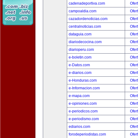
cadenadeportiva.com
Ofer
campoaldia.com
Ofer
cazadordenoticias.com
Ofer
centralnoticias.com
Ofer
dataguia.com
Ofer
diariodecocina.com
Ofer
diarioperu.com
Ofer
e-boletin.com
Ofer
e-Datos.com
Ofer
e-diarios.com
Ofer
e-Honduras.com
Ofer
e-Informacion.com
Ofer
e-mapa.com
Ofer
e-opiniones.com
Ofer
e-periodicos.com
Ofer
e-periodismo.com
Ofer
ediarios.com
Ofer
forodeperiodistas.com
Ofer