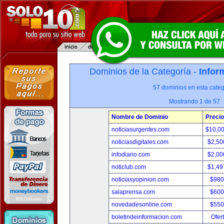
Dominios de la Categoría -
Infor
57 dominios en esta categ
Mostrando 1 de 57
Nombre de Dominio
Precio
noticiasurgentes.com
$10,0
noticiasdigitales.com
$2,50
infodiario.com
$2,00
noticlub.com
$1,49
noticiasyopinion.com
$980
salaprensa.com
$600
novedadesonline.com
$550
boletindeinformacion.com
Ofer