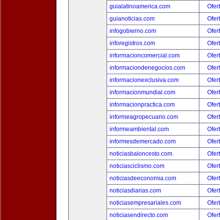
guialatinoamerica.com
Ofer
guianoticias.com
Ofer
infogobierno.com
Ofer
inforegistros.com
Ofer
informacioncomercial.com
Ofer
informaciondenegocios.com
Ofer
informacionexclusiva.com
Ofer
informacionmundial.com
Ofer
informacionpractica.com
Ofer
informeagropecuario.com
Ofer
informeambiental.com
Ofer
informesdemercado.com
Ofer
noticiasbaloncesto.com
Ofer
noticiasciclismo.com
Ofer
noticiasdeeconomia.com
Ofer
noticiasdiarias.com
Ofer
noticiasempresariales.com
Ofer
noticiasendirecto.com
Ofer