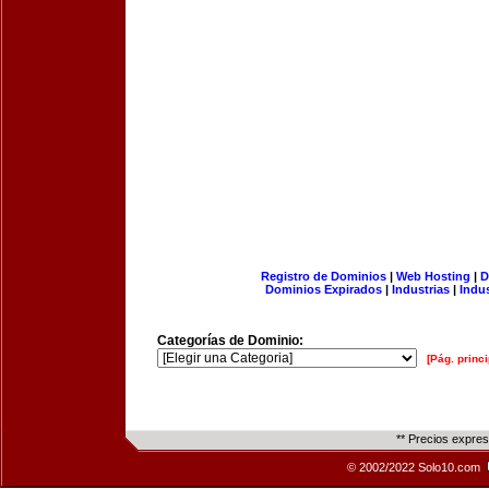
Registro de Dominios
|
Web Hosting
|
D
Dominios Expirados
|
Industrias
|
Indu
Categorías de Dominio:
[Pág. princi
** Precios expre
© 2002/2022 Solo10.com