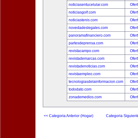
noticiasentucelular.com
Ofer
noticiasgolf.com
Ofer
noticiastenis.com
Ofer
novedadeslegales.com
Ofer
panoramafinanciero.com
Ofer
partesdeprensa.com
Ofer
revistacampo.com
Ofer
revistademarcas.com
Ofer
revistadenoticias.com
Ofer
revistaempleo.com
Ofer
tecnologiasdelainformacion.com
Ofer
tododato.com
Ofer
zonademedios.com
Ofer
<< Categoria Anterior (Hogar)
Categoria Siguient