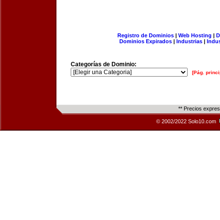
Registro de Dominios
|
Web Hosting
|
D
Dominios Expirados
|
Industrias
|
Indu
Categorías de Dominio:
[Pág. princi
** Precios expre
© 2002/2022 Solo10.com