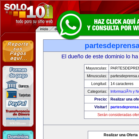
partesdeprens
El dueño de este dominio lo ha
Mayusculas:
PARTESDEPRE
Minusculas:
partesdeprensa
Longitud:
14 caracteres
Categorias:
InformaciÃ³n y N
Precio:
Realizar una ofe
Visitar!
partesdeprens
Serán consideradas ofer
Realizar una Oferta