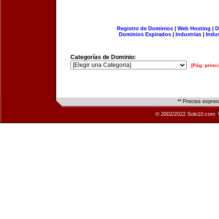
Registro de Dominios
|
Web Hosting
|
D
Dominios Expirados
|
Industrias
|
Indu
Categorías de Dominio:
[Pág. princi
** Precios expre
© 2002/2022 Solo10.com