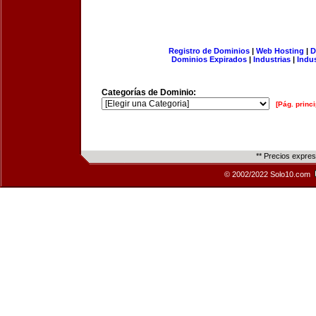
Registro de Dominios
|
Web Hosting
|
D
Dominios Expirados
|
Industrias
|
Indu
Categorías de Dominio:
[Pág. princi
** Precios expre
© 2002/2022 Solo10.com