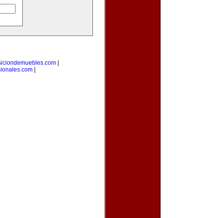
siciondemuebles.com
|
sionales.com
|