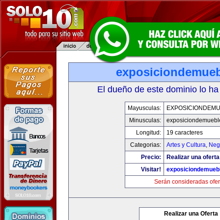
exposiciondemue
El dueño de este dominio lo ha
Mayusculas:
EXPOSICIONDEM
Minusculas:
exposiciondemuebl
Longitud:
19 caracteres
Categorias:
Artes y Cultura
,
Neg
Precio:
Realizar una oferta
Visitar!
exposiciondemueb
Serán consideradas ofer
Realizar una Oferta