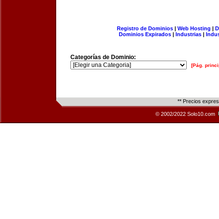
Registro de Dominios
|
Web Hosting
|
D
Dominios Expirados
|
Industrias
|
Indu
Categorías de Dominio:
[Pág. princi
** Precios expre
© 2002/2022 Solo10.com