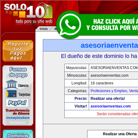
asesoriaenvent
El dueño de este dominio lo ha
Mayusculas:
ASESORIAENVENTAS.CO
Minusculas:
asesoriaenventas.com
Longitud:
16 caracteres
Categorias:
Profesiones y Empleo
,
Venta
Precio:
Realizar una oferta!
Visitar!
asesoriaenventas.com
Serán consideradas ofer
Realizar una Oferta