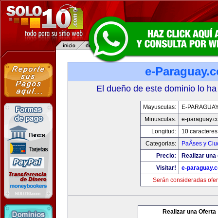
e-Paraguay.
El dueño de este dominio lo ha
Mayusculas:
E-PARAGUA
Minusculas:
e-paraguay.c
Longitud:
10 caracteres
Categorias:
PaÃ­ses y Ci
Precio:
Realizar una 
Visitar!
e-paraguay.
Serán consideradas ofer
Realizar una Oferta