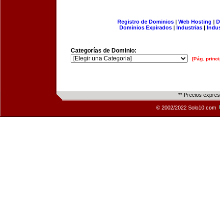
Registro de Dominios
|
Web Hosting
|
D
Dominios Expirados
|
Industrias
|
Indu
Categorías de Dominio:
[Pág. princi
** Precios expre
© 2002/2022 Solo10.com