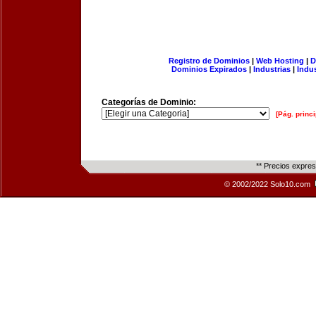
Registro de Dominios
|
Web Hosting
|
D
Dominios Expirados
|
Industrias
|
Indu
Categorías de Dominio:
[Pág. princi
** Precios expre
© 2002/2022 Solo10.com