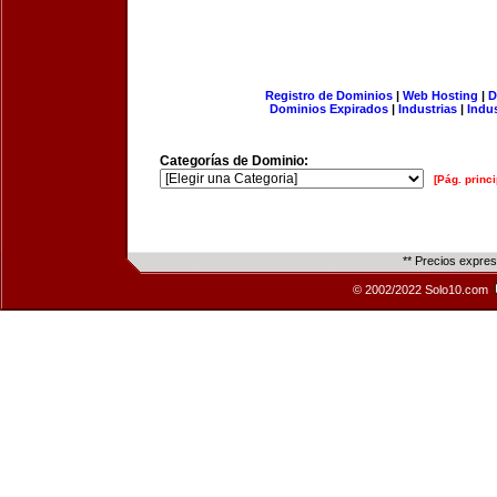
Registro de Dominios
|
Web Hosting
|
D
Dominios Expirados
|
Industrias
|
Indu
Categorías de Dominio:
[Pág. princi
** Precios expre
© 2002/2022 Solo10.com