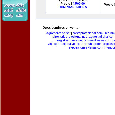
COMPRAR AHORA
Precio $
4,500.00
Precio 
COMPRAR AHORA
Otros dominios en venta:
agromercado.net
|
cantoprofesional.com
|
redfam
directorioprofesional.net
|
apuestadigital.co
registrarmarca.net
|
zonasubastas.com
|
a
viajesparaejecutivos.com
|
reuniaodenegocios.
exposicionesyferias.com
|
negoc