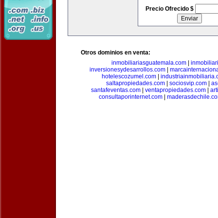
Precio Ofrecido $
Otros dominios en venta:
inmobiliariasguatemala.com
|
inmobiliar
inversionesydesarrollos.com
|
marcainternacion
hotelescozumel.com
|
industriainmobiliaria
saltapropiedades.com
|
sociosvip.com
|
as
santafeventas.com
|
ventapropiedades.com
|
ar
consultaporinternet.com
|
maderasdechile.c