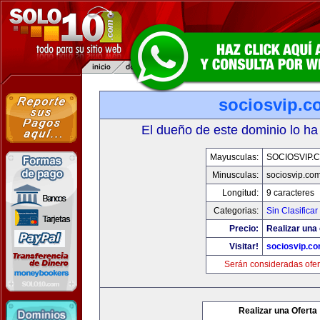
sociosvip.c
El dueño de este dominio lo ha
Mayusculas:
SOCIOSVIP.
Minusculas:
sociosvip.co
Longitud:
9 caracteres
Categorias:
Sin Clasificar
Precio:
Realizar una 
Visitar!
sociosvip.c
Serán consideradas ofer
Realizar una Oferta