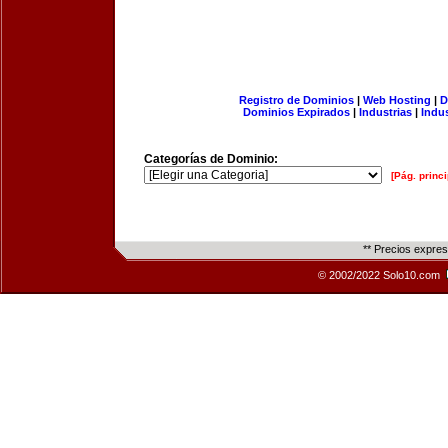
Registro de Dominios
|
Web Hosting
|
D
Dominios Expirados
|
Industrias
|
Indu
Categorías de Dominio:
[Pág. princi
** Precios expre
© 2002/2022 Solo10.com