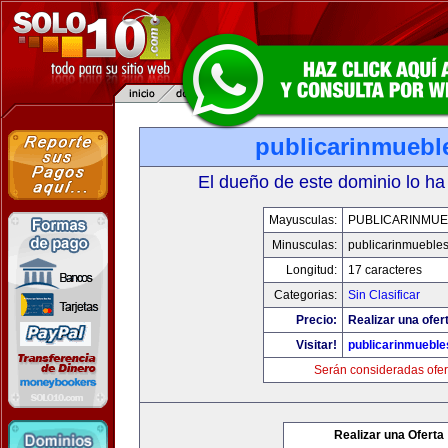
publicarinmuebl
El dueño de este dominio lo ha
Mayusculas:
PUBLICARINMUE
Minusculas:
publicarinmueble
Longitud:
17 caracteres
Categorias:
Sin Clasificar
Precio:
Realizar una ofer
Visitar!
publicarinmuebl
Serán consideradas ofer
Realizar una Oferta