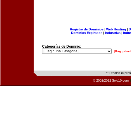
Registro de Dominios
|
Web Hosting
|
D
Dominios Expirados
|
Industrias
|
Indu
Categorías de Dominio:
[Pág. princi
** Precios expre
© 2002/2022 Solo10.com