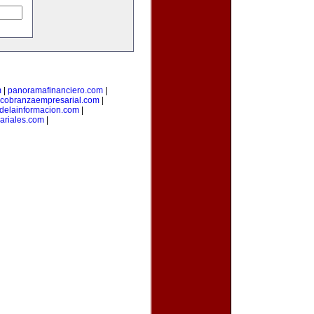
m
|
panoramafinanciero.com
|
cobranzaempresarial.com
|
sdelainformacion.com
|
ariales.com
|