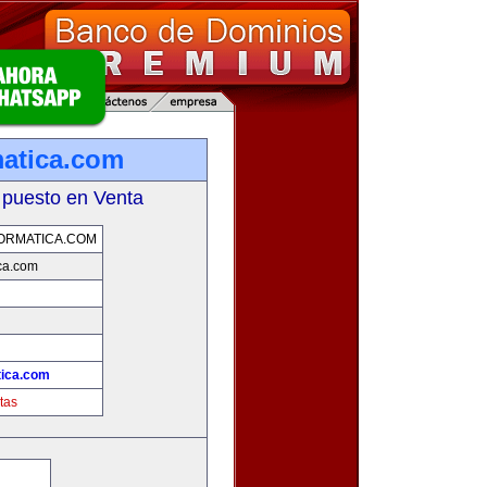
matica.com
 puesto en Venta
ORMATICA.COM
ica.com
tica.com
tas