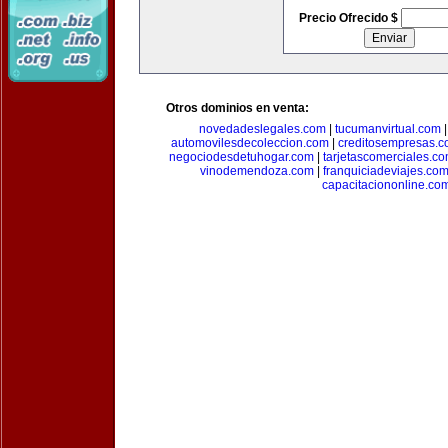
Precio Ofrecido $
Otros dominios en venta:
novedadeslegales.com
|
tucumanvirtual.com
automovilesdecoleccion.com
|
creditosempresas.
negociodesdetuhogar.com
|
tarjetascomerciales.c
vinodemendoza.com
|
franquiciadeviajes.co
capacitaciononline.co