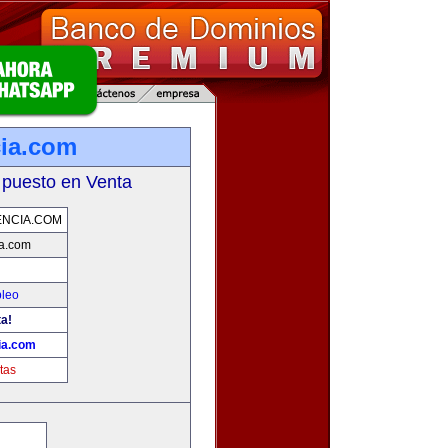
ia.com
 puesto en Venta
NCIA.COM
a.com
pleo
ta!
ia.com
tas