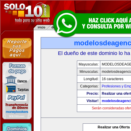
modelosdeagenc
El dueño de este dominio lo ha
Mayusculas:
MODELOSDEAGE
Minusculas:
modelosdeagenci
Longitud:
16 caracteres
Categorias:
Profesiones y Em
Precio:
Realizar una ofer
Visitar!
modelosdeagenc
Serán consideradas ofer
Realizar una Oferta