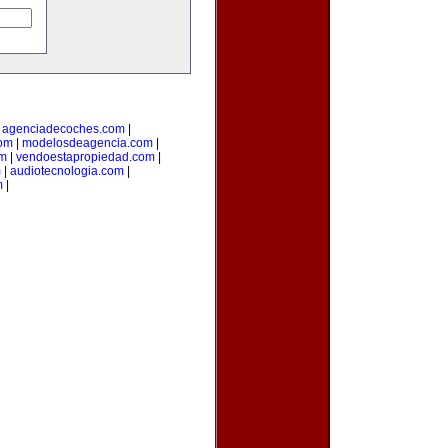
|
agenciadecoches.com
|
com
|
modelosdeagencia.com
|
om
|
vendoestapropiedad.com
|
m
|
audiotecnologia.com
|
m
|