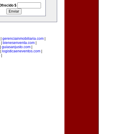
Ofrecido $
|
gerenciainmobiliaria.com
|
|
bienesenventa.com
|
|
guiasanjusto.com
|
|
logisticaeneventos.com
|
m
|