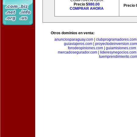
COMPRAR AHORA
Precio $
980.00
Precio 
COMPRAR AHORA
Otros dominios en venta:
anunciosparaguay.com
|
clubprogramadores.com
guiaviajeros.com
|
proyectodeinversion.com
forodeopiniones.com
|
guiamisiones.com
mercadosegurador.com
|
lideresynegocios.com
tuemprendimiento.co