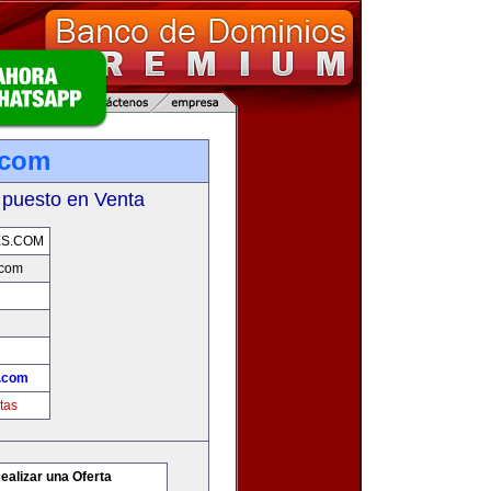
.com
 puesto en Venta
ES.COM
.com
.com
tas
ealizar una Oferta