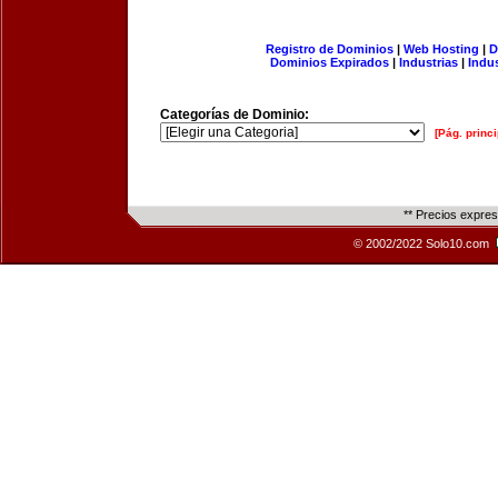
Registro de Dominios
|
Web Hosting
|
D
Dominios Expirados
|
Industrias
|
Indu
Categorías de Dominio:
[Pág. princi
** Precios expre
© 2002/2022 Solo10.com