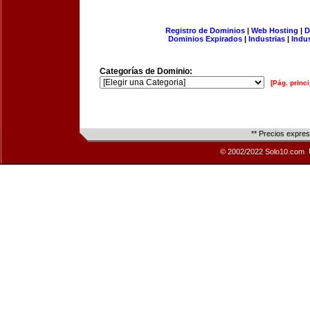
Registro de Dominios
|
Web Hosting
|
D
Dominios Expirados
|
Industrias
|
Indu
Categorías de Dominio:
[Pág. princi
** Precios expre
© 2002/2022 Solo10.com