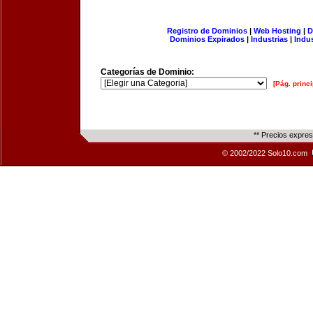
Registro de Dominios
|
Web Hosting
|
D
Dominios Expirados
|
Industrias
|
Indu
Categorías de Dominio:
[Pág. princi
** Precios expre
© 2002/2022 Solo10.com