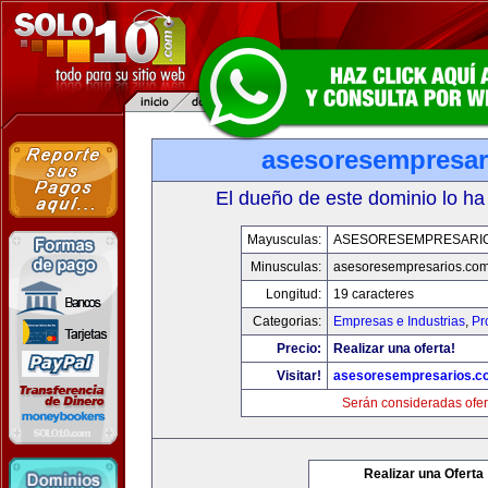
asesoresempresar
El dueño de este dominio lo ha
Mayusculas:
ASESORESEMPRESARI
Minusculas:
asesoresempresarios.co
Longitud:
19 caracteres
Categorias:
Empresas e Industrias
,
Pr
Precio:
Realizar una oferta!
Visitar!
asesoresempresarios.c
Serán consideradas ofer
Realizar una Oferta