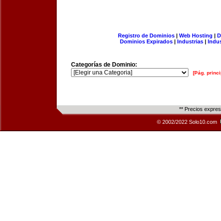
Registro de Dominios
|
Web Hosting
|
D
Dominios Expirados
|
Industrias
|
Indu
Categorías de Dominio:
[Pág. princi
** Precios expre
© 2002/2022 Solo10.com