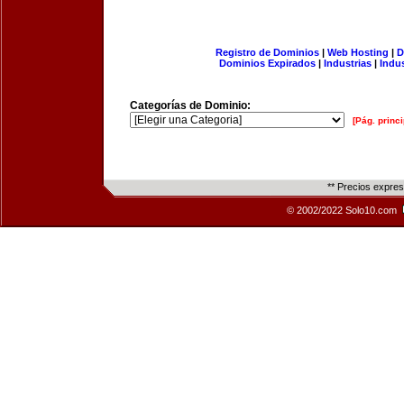
Registro de Dominios
|
Web Hosting
|
D
Dominios Expirados
|
Industrias
|
Indu
Categorías de Dominio:
[Pág. princi
** Precios expre
© 2002/2022 Solo10.com