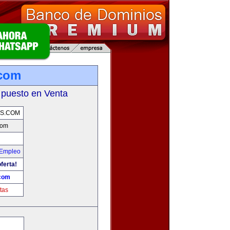
.com
 puesto en Venta
OS.COM
com
 Empleo
ferta!
.com
tas