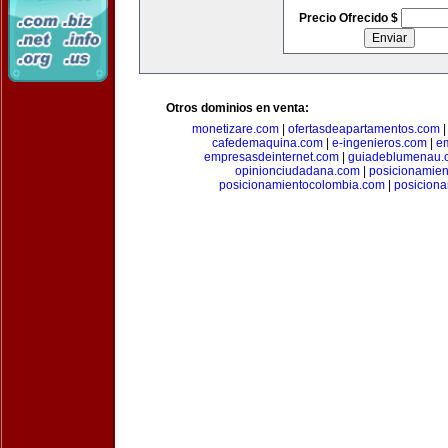
Precio Ofrecido $
Otros dominios en venta:
monetizare.com
|
ofertasdeapartamentos.com
cafedemaquina.com
|
e-ingenieros.com
|
e
empresasdeinternet.com
|
guiadeblumenau.
opinionciudadana.com
|
posicionamien
posicionamientocolombia.com
|
posicion