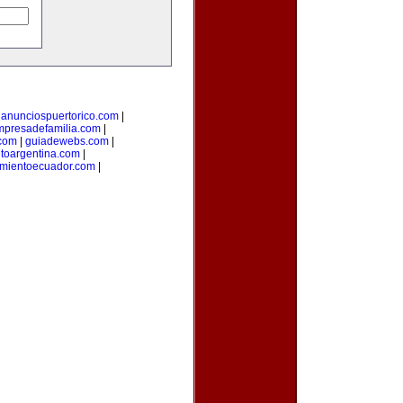
|
anunciospuertorico.com
|
mpresadefamilia.com
|
com
|
guiadewebs.com
|
toargentina.com
|
amientoecuador.com
|