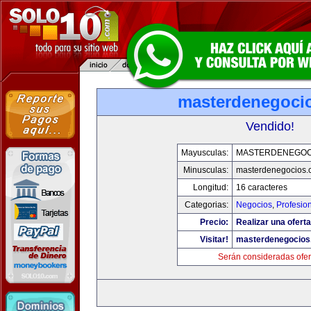
masterdenegoci
Vendido!
Mayusculas:
MASTERDENEGOC
Minusculas:
masterdenegocios.
Longitud:
16 caracteres
Categorias:
Negocios
,
Profesio
Precio:
Realizar una oferta
Visitar!
masterdenegocios
Serán consideradas ofer