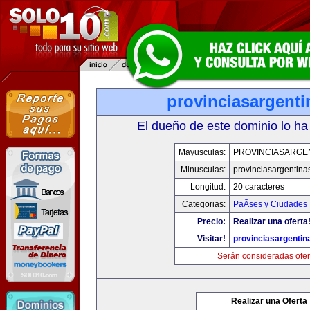
provinciasargent
El dueño de este dominio lo ha
Mayusculas:
PROVINCIASARGE
Minusculas:
provinciasargentina
Longitud:
20 caracteres
Categorias:
PaÃ­ses y Ciudades
Precio:
Realizar una oferta
Visitar!
provinciasargenti
Serán consideradas ofer
Realizar una Oferta