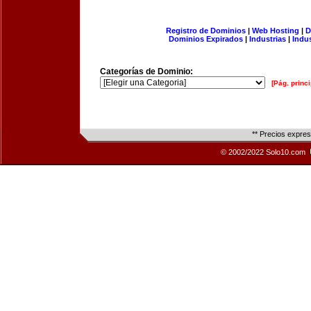
Registro de Dominios
|
Web Hosting
|
D
Dominios Expirados
|
Industrias
|
Indu
Categorías de Dominio:
[Pág. princi
** Precios expre
© 2002/2022 Solo10.com