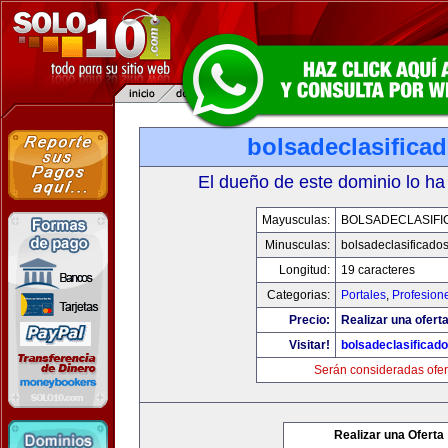
bolsadeclasifica
El dueño de este dominio lo ha
Mayusculas:
BOLSADECLASIFI
Minusculas:
bolsadeclasificado
Longitud:
19 caracteres
Categorias:
Portales
,
Profesion
Precio:
Realizar una oferta
Visitar!
bolsadeclasificad
Serán consideradas ofer
Realizar una Oferta