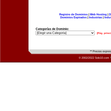
Registro de Dominios
|
Web Hosting
|
D
Dominios Expirados
|
Industrias
|
Indu
Categorías de Dominio:
[Pág. princi
** Precios expre
© 2002/2022 Solo10.com