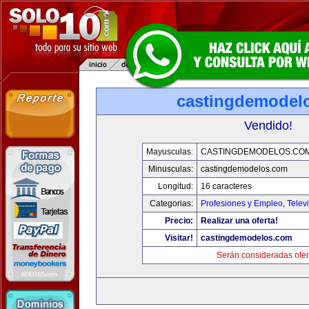
castingdemodel
Vendido!
Mayusculas:
CASTINGDEMODELOS.CO
Minusculas:
castingdemodelos.com
Longitud:
16 caracteres
Categorias:
Profesiones y Empleo
,
Telev
Precio:
Realizar una oferta!
Visitar!
castingdemodelos.com
Serán consideradas ofer