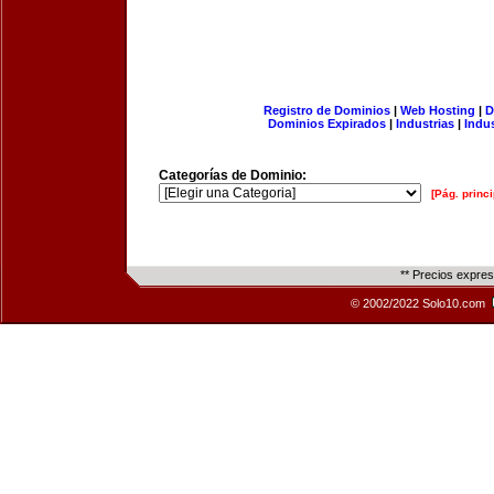
Registro de Dominios
|
Web Hosting
|
D
Dominios Expirados
|
Industrias
|
Indu
Categorías de Dominio:
[Pág. princi
** Precios expre
© 2002/2022 Solo10.com