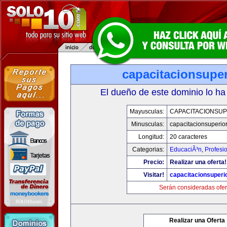
capacitacionsupe
El dueño de este dominio lo ha
Mayusculas:
CAPACITACIONSU
Minusculas:
capacitacionsuperio
Longitud:
20 caracteres
Categorias:
EducaciÃ³n
,
Profesi
Precio:
Realizar una oferta!
Visitar!
capacitacionsuperi
Serán consideradas ofer
Realizar una Oferta