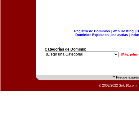
Registro de Dominios
|
Web Hosting
|
D
Dominios Expirados
|
Industrias
|
Indu
Categorías de Dominio:
[Pág. princi
** Precios expre
© 2002/2022 Solo10.com