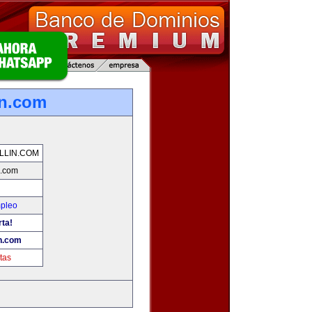
in.com
LLIN.COM
n.com
mpleo
rta!
n.com
tas