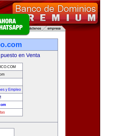
co.com
 puesto en Venta
ICO.COM
com
nes y Empleo
!
.com
tas