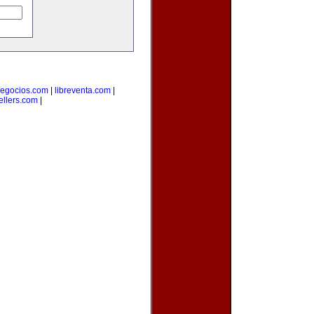
egocios.com
|
libreventa.com
|
ellers.com
|