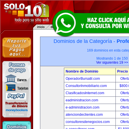
Dominios de la Categoría -
Prof
169 dominios en esta categ
Mostrando 1 de 150
Ver siguientes 19 >>
Nombre de Dominio
Precio
OperadorBursatil.com
Ofert
ConsultorInmobiliario.com
$800
ClasificadosInternet.com
Ofert
eadministracion.com
Ofert
e-administracion.com
Ofert
atenciondeclientes.com
Ofert
consultoresdenegocios.com
Ofert