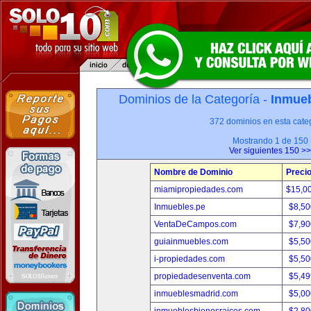
Dominios de la Categoría -
Inmueb
372 dominios en esta categ
Mostrando 1 de 150
Ver siguientes 150 >>
Nombre de Dominio
Preci
miamipropiedades.com
$15,0
Inmuebles.pe
$8,50
VentaDeCampos.com
$7,90
guiainmuebles.com
$5,50
i-propiedades.com
$5,50
propiedadesenventa.com
$5,49
inmueblesmadrid.com
$5,00