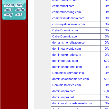
ciberdominios.com
Ofe
comprahost.com
Ofe
compratuhosting.com
Ofe
compreseudominio.com
Ofe
construyetusitioweb.com
Ofe
CyberDominio.com
Ofe
CyberDominios.com
Ofe
domainsmonetization.com
Ofe
dominioalaventa.com
Ofe
dominioexpirado.com
Ofe
dominiopropio.com
$9
dominiosenoferta.com
Ofe
DominiosExpirados.info
Ofe
dominioslatinoamerica.com
$5
DominiosMexico.com
Ofe
dominiospro.com
$5,
dominiospro.net
Ofe
dominiosyhospedajeweb.com
Ofe