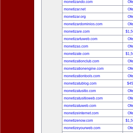
monetizando.com
Ofe
monetizar.net
Ofe
monetizar.org
Ofe
monetizardominios.com
Ofe
monetizare.com
$1,
monetizartuweb.com
Ofe
monetizas.com
Ofe
monetizate.com
$1,
monetizationclub.com
Ofe
monetizationengine.com
Ofe
monetizationtools.com
Ofe
monetizatublog.com
$4
monetizatusitio.com
Ofe
monetizatusitioweb.com
Ofe
monetizatuweb.com
Ofe
monetizeinternet.com
Ofe
monetizenow.com
$1,
monetizeyourweb.com
Ofe