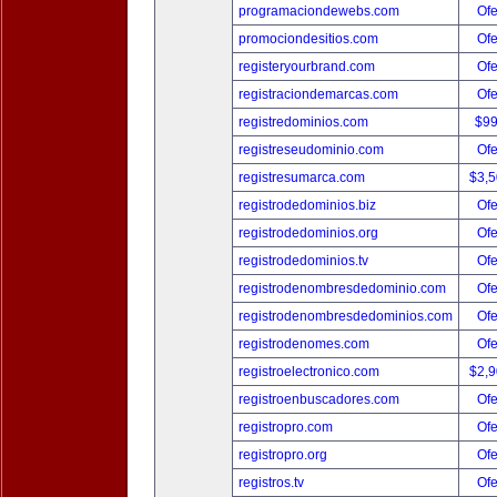
programaciondewebs.com
Ofe
promociondesitios.com
Ofe
registeryourbrand.com
Ofe
registraciondemarcas.com
Ofe
registredominios.com
$9
registreseudominio.com
Ofe
registresumarca.com
$3,
registrodedominios.biz
Ofe
registrodedominios.org
Ofe
registrodedominios.tv
Ofe
registrodenombresdedominio.com
Ofe
registrodenombresdedominios.com
Ofe
registrodenomes.com
Ofe
registroelectronico.com
$2,
registroenbuscadores.com
Ofe
registropro.com
Ofe
registropro.org
Ofe
registros.tv
Ofe