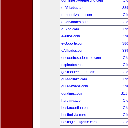
dominiosywebhosting.com
Ofe
e-Afiliados.com
$8
e-monetization.com
Ofe
e-servidores.com
Ofe
e-Sitio.com
Ofe
e-sitios.com
Ofe
e-Soporte.com
$8
eAfiliados.com
$8
encuentresudominio.com
Ofe
expirados.net
Ofe
gestiondecartera.com
Ofe
guiadelinks.com
Ofe
guiadewebs.com
Ofe
guialinux.com
$1,
hardlinux.com
Ofe
hostargentina.com
Ofe
hostbolivia.com
Ofe
hostinginteligente.com
Ofe